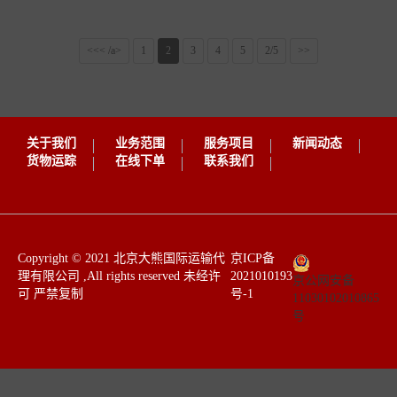
<<< /a>
1
2
3
4
5
2/5
>>
关于我们
业务范围
服务项目
新闻动态
货物运踪
在线下单
联系我们
​Copyright © 2021 北京大熊国际运输代
京ICP备
理有限公司 ,All rights reserved 未经许
2021010193
京公网安备
可 严禁复制 ​​
号-1
11030102010865
号