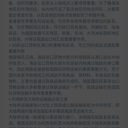
衡、应时的要求，在政治上和经济上都非常重要。为了确保该
地区的市场供应，从内地开设了直达地区的快运列车，对繁荣
稳定港澳市场，以及该地区的经济发展起到了积极作用。
香港是世界著名的自由港，与世界各地有着非常密切的联系，
海、空定期航班比较多，作为转口贸易基地，开展陆空、陆海
联运，为我国发展与东南亚、欧美、非洲、大洋洲各国和地区
的贸易，对保证我国出口创汇起着重要作用。
3.对进出口货物在港口的集散和各省、市之间的商品流通起着
重要作用
我国幅员辽阔，海运进口货物大部分利用铁路从港口运往内地
的收货人，海运出口货物大部分也是由内地通过铁路向港口集
中，因此铁路运输是我国国际货物运输的重要集散方式。至于
国内各省市和地区之间调运外贸商品、原材料、半成品和包装
物料，主要也是通过铁路运输来完成的。我国国际贸易进出口
货物运输大多都要通过铁路运输这一环节，铁路运输在我国国
际货物运输中发挥着重要作用。
4.利用欧亚大陆桥运输是必经之道
大陆桥运输是指以大陆上铁路或公路运输系统为中间桥梁，把
大陆两端的海洋连接起来的集装箱连贯运输方式。
大陆桥运输一般都是以集装箱为媒介，采用国际铁路系统来运
送。我国目前开办的西伯利亚大陆桥和新欧亚大陆桥的铁路集