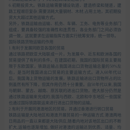
6.初期投资大。铁路运输需要铺设轨道、建造桥梁和隧道，建
路工程艰巨复杂;需要消耗大量钢材、木材;占用土地，其初期投
资大大超过其他运输方式。
另外，铁路运输由运输、机务、车辆、工务、电务等业务部门
组成，要具备较强的准确性和连贯性，各业务部门之间必须协
调一致，这就要求在运输指挥方面实行统筹安排，统一领导。
国际铁路货物运输的作用
1.有利于发展同欧亚各国的贸易
通过铁路把欧亚大陆联成一片，为发展中、近东和欧洲各国的
贸易提供了有利的条件。在建国初期，我国的国际贸易主要局
限于东欧国家，铁路运输占我国进出口货物运输总量的50%左
右，是当时我国进出口贸易的主要运输方式。进入60年代以
后，我国海上货物运输的发展，铁路运输进出口货物所占的比
例虽然有所下降，但其作用仍然十分重要。自50年代以来,我国
与朝鲜、蒙古、越南、原苏联的进出口货物，绝大部分仍然是
通过铁路运输来完成的;我国与西欧、北欧和中东地区一些国家
也通过国际铁路联运来进行进出口货物的运输。
2.有利于开展同港澳地区的贸易，并通过香港进行转口贸易
铁路运输是大陆地区和港澳开展贸易的一种运输方式.港澳两地
日用品的一直以来都是大陆供应,随着内地对该地区出口的不断
扩大,运输也逐渐增加,.做好对港澳的运输达到优质、适量、均