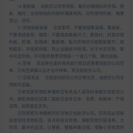
14.提板箱 向航空公司申领板、箱并办理相应的手续。提
板、箱时，应领取相应的塑料薄膜和网。对所使用的板、箱要
登记、消号。
15.货物装箱装板 注意事项：不要用错集装箱、集装板，
不要用错板型、箱型；不要超装箱板尺寸；要垫衬，封盖好塑
料纸，防潮、防雨淋；集装箱、板内货物尽可能配装整齐，结
构稳定，并接紧网索，防止运输途中倒塌；对于大宗货物、集
中托运货物，尽可能将整票货物装一个或几个板、箱内运输。
16.签单 货运单在盖好海关放行章后还需要到航空公司签
单，只有签单确认后才允许将单、货交给航空公司。
17.交接发运 交接是向航空公司交单交货，由航空公司安
排航空运输。
交单就是将随机单据和应有承运人留存的单据交给航空公
司。随机单据包括第二联航空运单正本、发票、装箱单、产地
证明、品质鉴定证书。
交货即把与单据相符的货物交给航空公司。交货前必须粘
贴或拴挂货物标签，清点和核对货物，填制货物交接清单。大
宗货、集中托运货，以整板、整箱称重交接。零散小货按票称