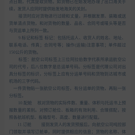
点日期，代其提取货物。如货物已在始发地办理了出口海关手
续，发货人应同时提供始发地海关的关封。
接货时应对货物进行过磅和丈量，并根据发票、装箱或送
货单清点货物，和对货物的数量、品名、合同号或唛头等是否
与货运单上所列一致。
9.标记和标签 标记：包括托运人、收货人的姓名、地址、
联系电话、传真；合同号等；操作(运输)注意事项；单件超过
150公斤的货物。
标签：航空公司标签上三位阿拉伯数字代表所承运航空公
司的代号，后八位数字是总运单号码。分标签是代理公司对出
具分标签的标识，分标签上应有分运单号码和货物到达城市或
机场的三字代码。
一件货物贴一张航空公司标签，有分运单的货物，再贴一张
分标签。
10.配舱 核对货物的实际件数、重量、体积与托运书上预
报数量的差别。对预订舱位、板箱的有效利用、合理搭配，按
照各航班机型、板箱型号、高度、数量进行配载。
11.订舱 接到发货人的发货预报后，向航空公司吨控部
门领取并填写订舱单，同时提供相应的信息；货物的名称、体