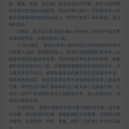
积、重量、件数、目的地；要求出运的时间等。航空公司根据
实际情况安排舱位和航班。货运代理订舱时，可依照发货人的
要求选择最佳的航线和承运人，同时为发货人争取最低、最合
理的运价。
订舱后，航空公司签发舱位确认书(舱单)，同时给予装货集
装器领取凭证，以表示舱位订妥。
12.出口报关 首先交发货人提供的出口货物报关单的各项
内容输入电脑，即电脑预录入。在通过电脑填制的报关单上加
盖报关单位的报关专用章；然后将报关单与有关的发票、装箱
单和货运单综合在一起，并根据需要随附有关的证明文件；以
上报关单证齐全后，由持有报关证的报关员正式向海关申报；
海关审核无误后，海关官员即在用于发运的运单正本上加盖放
行章，同时在出口收汇核销单和出口报关单上加盖放行章，在
发货人用于产品退税的单证上加盖验讫章，粘上防伪标志；完
成出口报关手续。
13.出仓单 配舱方案制定后就可着手编制出仓单：出仓单
的日期、承运航班的日期、装载板箱形式及数量、货物进仓顺
序编号、总运单号、件数、重量、体积、目的地三字代码和备
注。