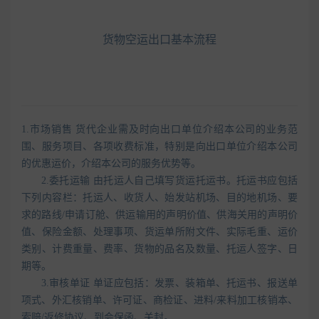
货物空运出口基本流程
1.市场销售 货代企业需及时向出口单位介绍本公司的业务范
围、服务项目、各项收费标准，特别是向出口单位介绍本公司
的优惠运价，介绍本公司的服务优势等。
2.委托运输 由托运人自己填写货运托运书。托运书应包括
下列内容栏：托运人、收货人、始发站机场、目的地机场、要
求的路线/申请订舱、供运输用的声明价值、供海关用的声明价
值、保险金额、处理事项、货运单所附文件、实际毛重、运价
类别、计费重量、费率、货物的品名及数量、托运人签字、日
期等。
3.审核单证 单证应包括：发票、装箱单、托运书、报送单
项式、外汇核销单、许可证、商检证、进料/来料加工核销本、
索赔/返修协议、到会保函、关封。