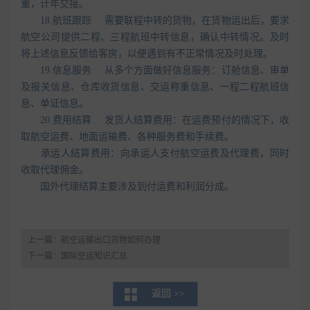
重，计年交接。
18.航班跟踪 需要联程中转的货物，在货物运出后，要求
航空公司提供二程、三程航班中转信息，确认中转情况。及时
将上述信息反馈给客房，以便遇到有不正常情况及时处理。
19.信息服务 从多个方面做好信息服务：订舱信息、审单
及报关信息、仓库收货信息、交运称重信息、一程二程航班信
息、单证信息。
20.费用结算 发货人结算费用：在运费预付的情况下，收
取航空运费、地面运输费、各种服务费和手续费。
承运人结算费用：向承运人支付航空运费及代理费，同时
收取代理佣金。
国外代理结算主要涉及到付运费和利润分成。
上一篇：
航空运输出口货物如何办理
下一篇：
国际空运知识汇总
返回 >>