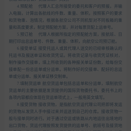
4.预配舱 代理人汇总所接受的委托和客户的预报，并输
入电脑，计算出各航线的件数、重量、体积，按照客户的要求
和货物重、泡情况，根据各航空公司不同机型对不同板箱的重
量和高度要求，制定预配舱方案，并对每票货配上运单号。
5.预订舱 代理人根据所指定的预配舱方案，按航班、日
期打印出总运单号、件数、重量、体积，向航空公司预订舱。
6.接受单证 接受托运人或其代理人送交的已经审核确认的
托运书及报送单证和收货凭证。将收货记录与收货凭证核对，
制作操作交接单，填上所收到的各种报关单证份数，给每份交
接单配一份总运单或分运单。将制作好的交接单、配好的总运
单或分运单、报关单证移交制单。
7.填制货运单 航空货运单包括总运单和分运单，填制航空
货运单的主要依据是发货提供的国际货物委托书，委托书上的
各项内容都应体现在货运单项式上，一般用英文填写。
8.接受货物 接收货物，是指航空货运代理公司把即将发运
的货物从发货人手中接过来并运送到自己的仓库。接收货物一
般与接单同时进行。对于通过空运或铁路从内地运往出境地的
出口货物，货运代理按照发货提供的运单号、航班号及接货地