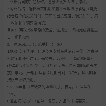
1.根据合同的贸易条款，划分收发货人进行询价。
2.对比价格，选择核实船期和船东代理进行承运（需要
结合客户的交货时间、工厂的出货速度、装货时间、港
口政策和车辆调度情况）
目的：保障货物平稳的运营，在规定时间内完成货物出
口一系列动作。
3.下达Booking（订舱委托书）SO
4.把SO交于代理，代理负责安排车队进行提货，注意提
柜时间和还柜时间。先报关，后还柜。（拿到提单）
(截单时间代理给到。，还柜时间最后是截单时间3天内
放回堆场。)一般代理有免用柜时间，3-7天，超出期限
按照天收取费用。
5.VGM申报（集装箱的重量尺寸，箱号。）误差在
±5%。
6.准备报关资料（箱单、发票、产品的申报要素、