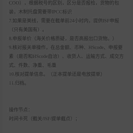
COO），根据税号的区别，区分是否报检，货物的包
装，木制托盘需要带
IPCC
标识
7.如果是美线，需要在截单前24小时内，提供ISF申报
（只有美国有）。
8.申报单价（海关价格质疑，是否高报出口货物。）
9.核对报关单操作，在总金额、币种、HScode、申报要
素（是否和HScode自洽）、收货人、运输方式、成交方
式、件数、净重、毛重
10.核对提单信息。（正本提单还是电放提单）
11.归档。
操作节点：
时间卡死（截关/ISF/提单截点）；